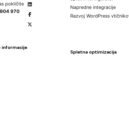
as pokličite na:
Napredne integracije
 904 970
Razvoj WordPress vtičniko
 informacije
Spletna optimizacija
Optimizacija spletne proda
 vprašanja
Časovna optimizacija splet
 pogoji poslovanja
strani
k o piškotkih
SEO optimizacija
UX optimizacija
CartBoss.io