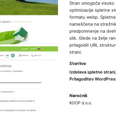
Stran omogoča visoko r
optimizacije spletne st
formatu webp. Spletna 
nameščena na strežnik
predpomnenje na dveh 
slik. Glede na želje r
prilagodili URL struktu
strani.
Storitve
Izdelava spletne strani
Prilagoditev WordPres
Naročnik
KOOP d.o.o.