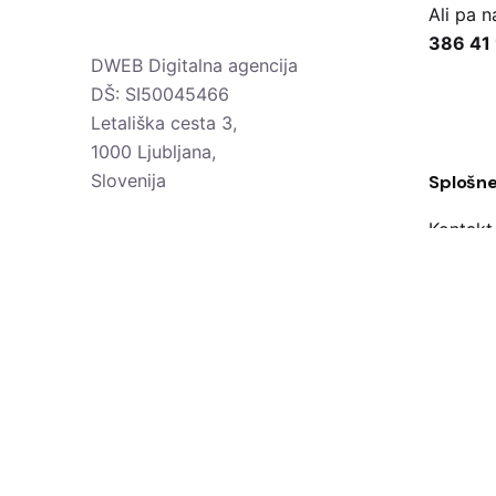
Ali pa n
386 41
DWEB Digitalna agencija
DŠ: SI50045466
Letališka cesta 3,
1000 Ljubljana,
Slovenija
Splošne
Kontakt
Pogosta
Splošni
Pravilni
Z.V.O.P.
O nas