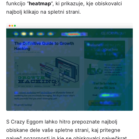
funkcijo “
heatmap
“, ki prikazuje, kje obiskovalci
najbolj klikajo na spletni strani.
S Crazy Eggom lahko hitro prepoznate najbolj
obiskane dele vaše spletne strani, kaj pritegne
največ pozornosti in kje se obiskovalci največkrat