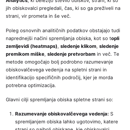
Analytics
, ki beležijo število obiskov, strani, ki so
jih obiskovalci pregledali, čas, ki so ga preživeli na
strani, vir prometa in še več.
Poleg osnovnih analitičnih podatkov obstajajo tudi
naprednejši načini spremljanja obiska, kot so t
opli
zemljevidi (heatmaps)
,
sledenje klikom
,
sledenje
premikom miške
,
sledenje pretvorbam
in več. Te
metode omogočajo bolj podrobno razumevanje
obiskovalčevega vedenja na spletni strani in
identifikacijo specifičnih področij, kjer je morda
potrebna optimizacija.
Glavni cilji spremljanja obiska spletne strani so:
Razumevanje obiskovalčevega vedenja:
S
spremljanjem obiska lahko ugotovimo, katere
strani so najbolj obiskane, kje obiskovalci